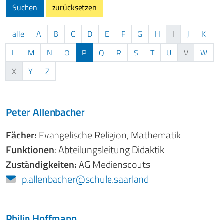
Suchen
zurücksetzen
alle
A
B
C
D
E
F
G
H
I
J
K
L
M
N
O
P
Q
R
S
T
U
V
W
X
Y
Z
Peter Allenbacher
Fächer:
Evangelische Religion
,
Mathematik
Funktionen:
Abteilungsleitung Didaktik
Zuständigkeiten:
AG Medienscouts
p.allenbacher@schule.saarland
Philip Hoffmann