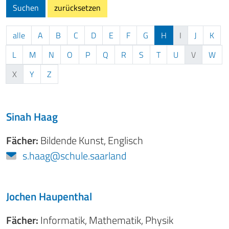
Suchen
zurücksetzen
alle
A
B
C
D
E
F
G
H
I
J
K
L
M
N
O
P
Q
R
S
T
U
V
W
X
Y
Z
Sinah Haag
Fächer:
Bildende Kunst
,
Englisch
s.haag@schule.saarland
Jochen Haupenthal
Fächer:
Informatik
,
Mathematik
,
Physik